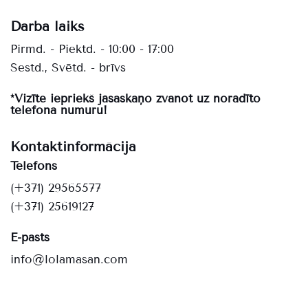
Darba laiks
Pirmd. - Piektd. - 10:00 - 17:00
Sestd., Svētd. - brīvs
*Vizīte iepriekš jāsaskaņo zvanot uz norādīto
telefona numuru!
Kontaktinformācija
Telefons
(+371) 29565577
(+371) 25619127
E-pasts
info@lolamasan.com