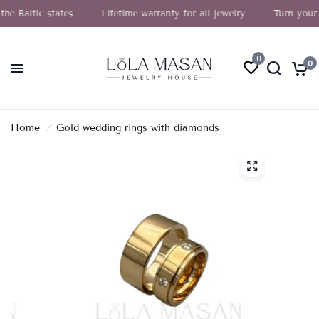
ltic states
Lifetime warranty for all jewelry
Turn your gold 
0
0
Home
/
Gold wedding rings with diamonds