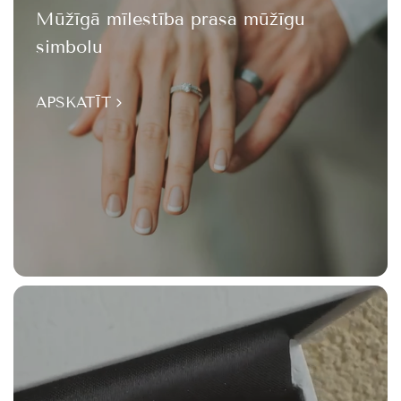
Mūžīgā mīlestība prasa mūžīgu
simbolu
APSKATĪT