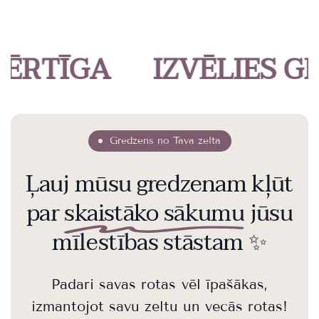
TĪGA
IZVĒLIES GRED
Gredzens no Tava zelta
Ļauj mūsu gredzenam kļūt
par
skaistāko sākumu
jūsu
mīlestības stāstam ✨
Padari savas rotas vēl īpašākas,
izmantojot savu zeltu un vecās rotas!