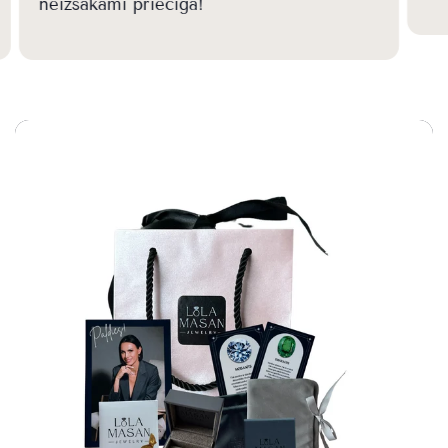
neizsakāmi priecīga!