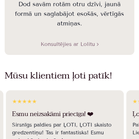
Dod savām rotām otru dzīvi, jaunā
formā un saglabājot esošās, vērtīgās
atmiņas.
Konsultējies ar Lolitu
Mūsu klientiem ļoti patīk!
Esmu neizsakāmi priecīga! ❤️️
Ļo
Sirsnīgs paldies par ĻOTI, ĻOTI skaisto
Pa
gredzentiņu! Tas ir fantastisks! Esmu
Li