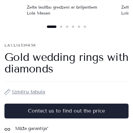
em
Zelta laulību gredzeni ar briljantiem
Zelta 
Lola Masan
Lola 
LAUL14539858
Gold wedding rings with
diamonds
Izmēru tabula
Contact us to find out the price
Available to order (waiting time up to 4 weeks)
Mūža garantija*