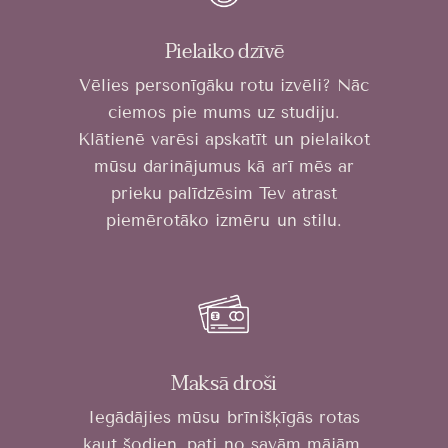
Pielaiko dzīvē
Vēlies personīgāku rotu izvēli? Nāc
ciemos pie mums uz studiju.
Klātienē varēsi apskatīt un pielaikot
mūsu darinājumus kā arī mēs ar
prieku palīdzēsim Tev atrast
piemērotāko izmēru un stilu.
Maksā droši
Iegādājies mūsu brīnišķīgās rotas
kaut šodien, pati no savām mājām.