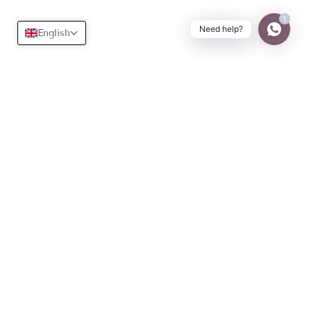
1
Need help?
English
Useful
Learn more
Terms of use