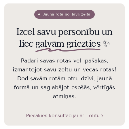
Jauna rota no Tava zelta
Izcel savu personību un
liec
galvām griezties
✨
Padari savas rotas vēl īpašākas,
izmantojot savu zeltu un vecās rotas!
Dod savām rotām otru dzīvi, jaunā
formā un saglabājot esošās, vērtīgās
atmiņas.
Piesakies konsultācijai ar Lolitu