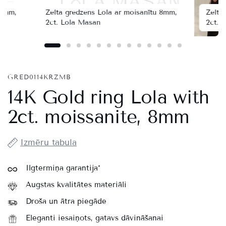
 8mm,
Zelta gredzens Lola ar moisanītu 8mm,
Zelta
2ct. Lola Masan
2ct. 
GRED0114KRZMB
14K Gold ring Lola with
2ct. moissanite, 8mm
Izmēru tabula
Ilgtermiņa garantija*
Augstas kvalitātes materiāli
Droša un ātra piegāde
Eleganti iesaiņots, gatavs dāvināšanai