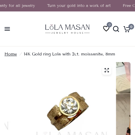
for all jewelry
Turn your gold into a work of art
Free Omniv
0
0
Home
/
14K Gold ring Lola with 2ct. moissanite, 8mm