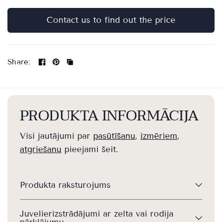
Contact us to find out the price
Share:
PRODUKTA INFORMĀCIJA
Visi jautājumi par
pasūtīšanu
,
izmēriem
,
atgriešanu
pieejami šeit.
Produkta raksturojums
Juvelierizstrādājumi ar zelta vai rodija