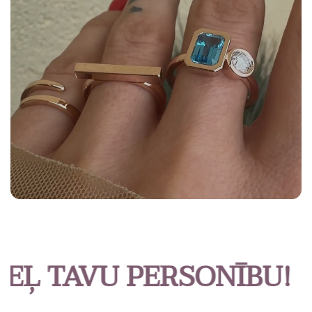
Ļ TAVU PERSONĪBU!
P