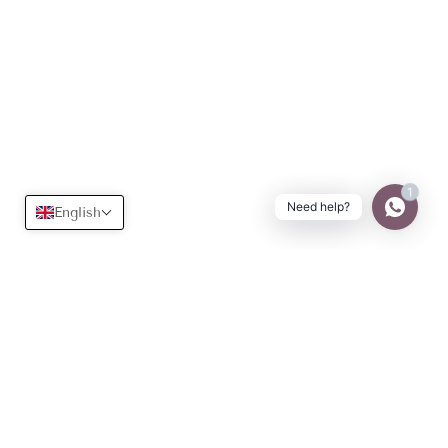
1
Need help?
English
Useful
Learn more