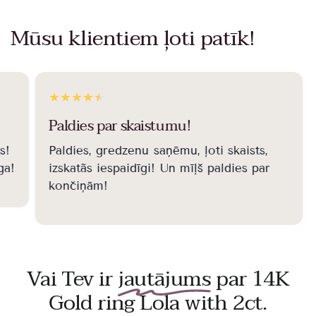
Mūsu klientiem ļoti patīk!
Paldies par skaistumu!
s!
Paldies, gredzenu saņēmu, ļoti skaists,
ga!
izskatãs iespaidīgi! Un mīļš paldies par
končiņām!
Vai Tev ir
jautājums
par 14K
Gold ring Lola with 2ct.