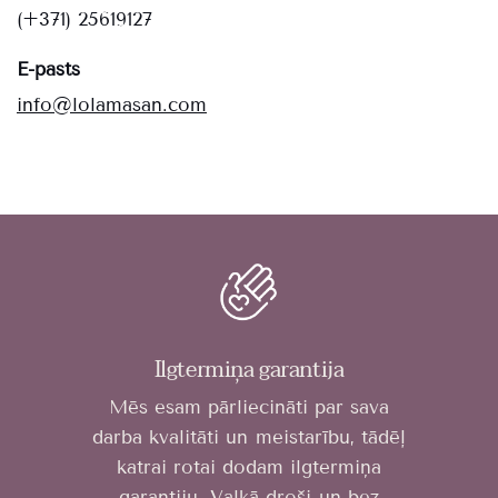
(+371) 25619127
E-pasts
info@lolamasan.com
Ilgtermiņa garantija
Mēs esam pārliecināti par sava
darba kvalitāti un meistarību, tādēļ
katrai rotai dodam ilgtermiņa
garantiju. Valkā droši un bez