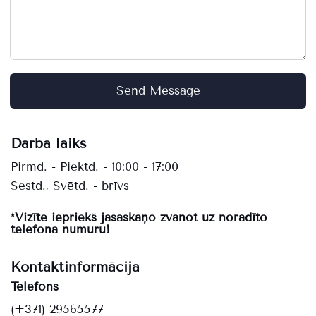
Send Message
Darba laiks
Pirmd. - Piektd. - 10:00 - 17:00
Sestd., Svētd. - brīvs
*Vizīte iepriekš jāsaskaņo zvanot uz norādīto
telefona numuru!
Kontaktinformācija
Telefons
(+371) 29565577