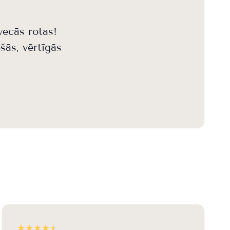
vecās rotas!
šās, vērtīgās