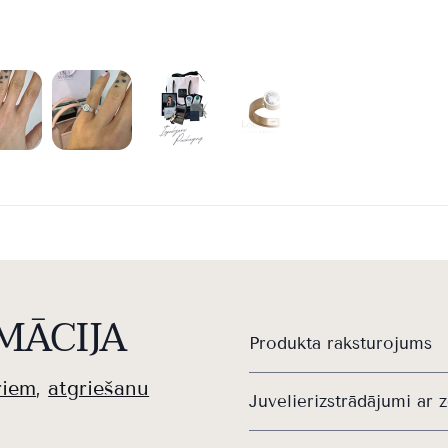
MĀCIJA
Produkta raksturojums
riem
,
atgriešanu
Juvelierizstrādājumi ar z