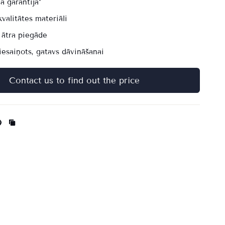
a garantija*
valitātes materiāli
 ātra piegāde
iesaiņots, gatavs dāvināšanai
Contact us to find out the price