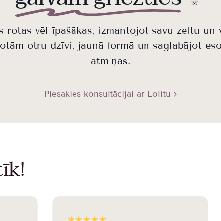
s rotas vēl īpašākas, izmantojot savu zeltu un 
tām otru dzīvi, jaunā formā un saglabājot eso
atmiņas.
Piesakies konsultācijai ar Lolitu
īk!