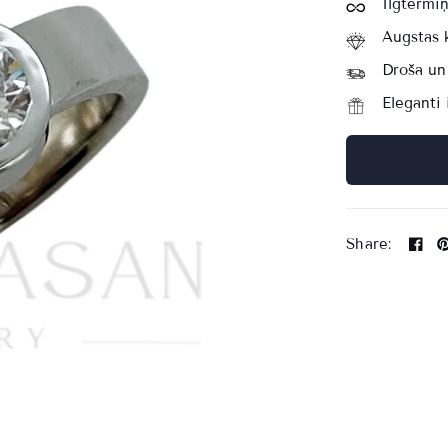
Ilgtermiņ
Augstas k
Droša un
Eleganti 
Share: