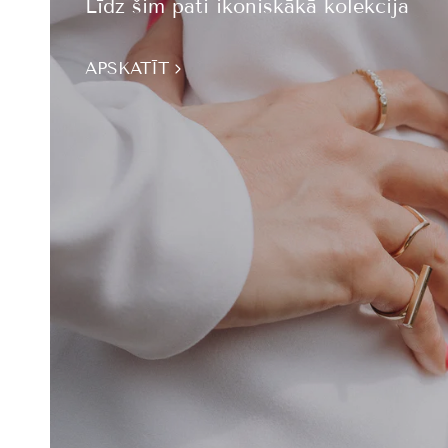
Līdz šim pati ikoniskākā kolekcija
APSKATĪT