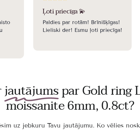
Ļoti priecīga 💫
isto
Paldies par rotãm! Brīnišķīgas!
u
Lieliski der! Esmu ļoti priecīga!
r
jautājums
par Gold ring 
moissanite 6mm, 0.8ct?
ēsim uz jebkuru Tavu jautājumu. Ko vēlies nosk