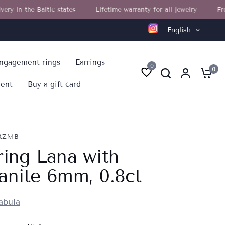
e Baltic states
Lifetime warranty for all jewelry
Free Omniva
English
ngagement rings
Earrings
0
0
ment
Buy a gift card
RZMB
ring Lana with
anite 6mm, 0.8ct
abula