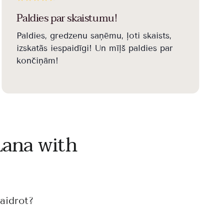
Paldies par skaistumu!
Paldies, gredzenu saņēmu, ļoti skaists,
izskatãs iespaidīgi! Un mīļš paldies par
končiņām!
Lana with
aidrot?