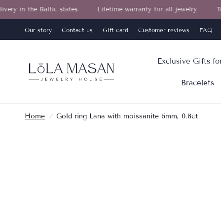
he Baltic states
Lifetime warranty for all jewelry
Turn your 
Our story
Contact us
Gift card
Customer reviews
FAQ
Exclusive Gifts f
Bracelets
Home
/
Gold ring Lana with moissanite 6mm, 0.8ct