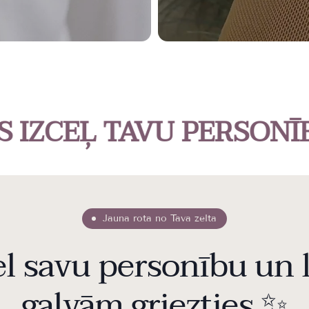
EĻ TAVU PERSONĪBU!
Jauna rota no Tava zelta
el savu personību un 
galvām griezties
✨