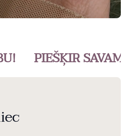
PIEŠĶIR SAVAM STILA
liec