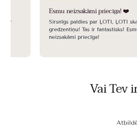
Esmu neizsakāmi priecīga! ❤️️
is ir
Sirsnīgs paldies par ĻOTI, ĻOTI ska
gredzentiņu! Tas ir fantastisks! Esm
neizsakāmi priecīga!
Vai Tev i
Atbild