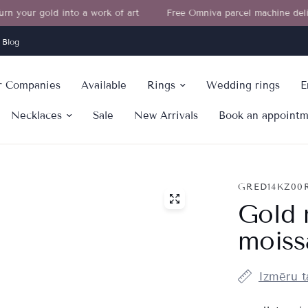
gold into a work of art
Free Omniva parcel machine delivery in th
Blog
or Companies
Available
Rings
Wedding rings
E
Necklaces
Sale
New Arrivals
Book an appoint
GRED14KZ00
Gold 
moiss
Izmēru t