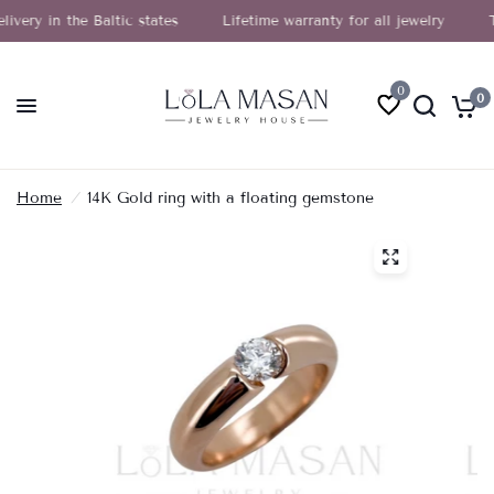
y in the Baltic states
Lifetime warranty for all jewelry
Turn
0
0
Home
/
14K Gold ring with a floating gemstone