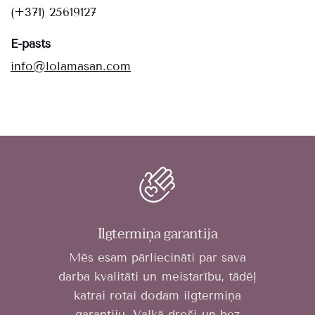
(+371) 25619127
E-pasts
info@lolamasan.com
Ilgtermiņa garantija
Mēs esam pārliecināti par sava
darba kvalitāti un meistarību, tādēļ
katrai rotai dodam ilgtermiņa
garantiju. Valkā droši un bez