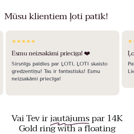
Mūsu klientiem ļoti patīk!
Esmu neizsakāmi priecīga! ❤️️
Ļo
Sirsnīgs paldies par ĻOTI, ĻOTI skaisto
Pa
gredzentiņu! Tas ir fantastisks! Esmu
Li
neizsakāmi priecīga!
Vai Tev ir
jautājums
par 14K
Gold ring with a floating