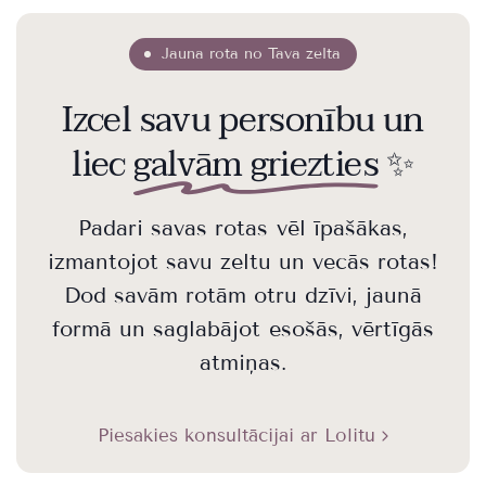
Jauna rota no Tava zelta
Izcel savu personību un
liec
galvām griezties
✨
Padari savas rotas vēl īpašākas,
izmantojot savu zeltu un vecās rotas!
Dod savām rotām otru dzīvi, jaunā
formā un saglabājot esošās, vērtīgās
atmiņas.
Piesakies konsultācijai ar Lolitu