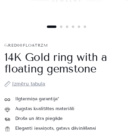
GRED00FLOATRZM
14K Gold ring with a
floating gemstone
Izmēru tabula
Ilgtermiņa garantija*
Augstas kvalitātes materiāli
Droša un ātra piegāde
Eleganti iesaiņots, gatavs dāvināšanai