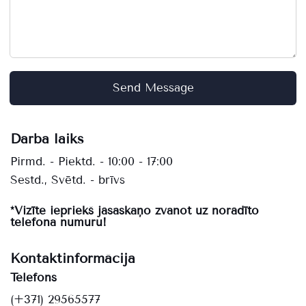
Send Message
Darba laiks
Pirmd. - Piektd. - 10:00 - 17:00
Sestd., Svētd. - brīvs
*Vizīte iepriekš jāsaskaņo zvanot uz norādīto
telefona numuru!
Kontaktinformācija
Telefons
(+371) 29565577