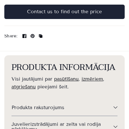
Contact us to find out the price
Share:
PRODUKTA INFORMĀCIJA
Visi jautājumi par
pasūtīšanu
,
izmēriem
,
atgriešanu
pieejami šeit.
Produkta raksturojums
Juvelierizstrādājumi ar zelta vai rodija