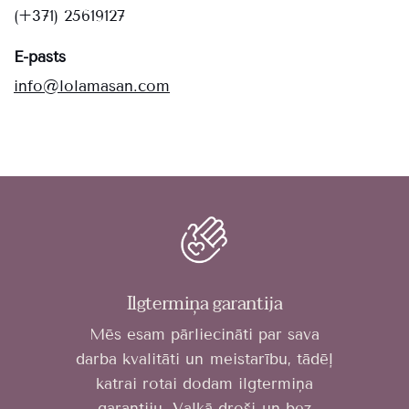
(+371) 25619127
E-pasts
info@lolamasan.com
Ilgtermiņa garantija
Mēs esam pārliecināti par sava
darba kvalitāti un meistarību, tādēļ
katrai rotai dodam ilgtermiņa
garantiju. Valkā droši un bez