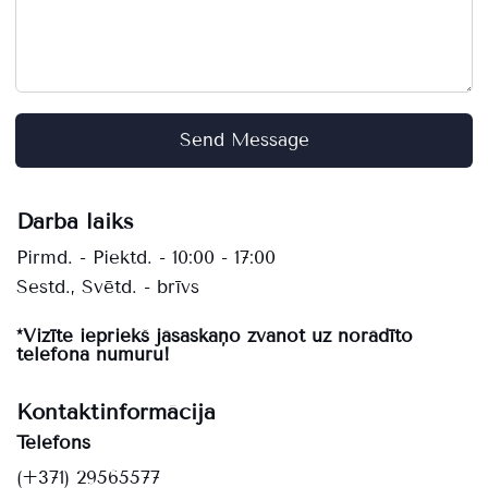
Send Message
Darba laiks
Pirmd. - Piektd. - 10:00 - 17:00
Sestd., Svētd. - brīvs
*Vizīte iepriekš jāsaskaņo zvanot uz norādīto
telefona numuru!
Kontaktinformācija
Telefons
(+371) 29565577