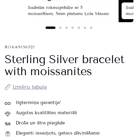
Sudraba rokassprādze ar 5
Sudra
moisanītiem, 5mm platums Lola Masan
moisa
ROKAS156521
Sterling Silver bracelet
with moissanites
Izmēru tabula
Ilgtermiņa garantija*
Augstas kvalitātes materiāli
Droša un ātra piegāde
Eleganti iesaiņots, gatavs dāvināšanai