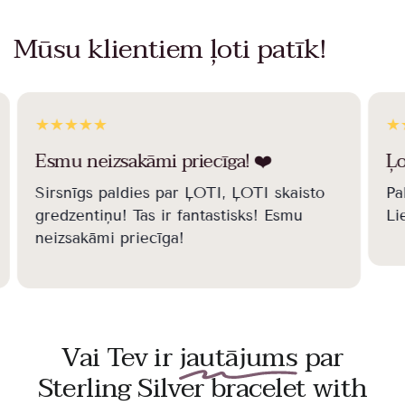
Mūsu klientiem ļoti patīk!
Esmu neizsakāmi priecīga! ❤️️
Ļo
Sirsnīgs paldies par ĻOTI, ĻOTI skaisto
Pa
gredzentiņu! Tas ir fantastisks! Esmu
Li
neizsakāmi priecīga!
Vai Tev ir
jautājums
par
Sterling Silver bracelet with