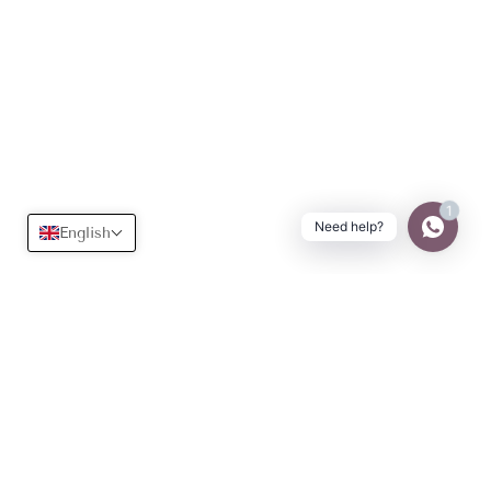
1
Need help?
English
Useful
Learn more