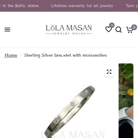
e Baltic states
New
Lifetime warranty for all jewelry
Turn your g
0
0
Home
/
Sterling Silver bracelet with moissanites