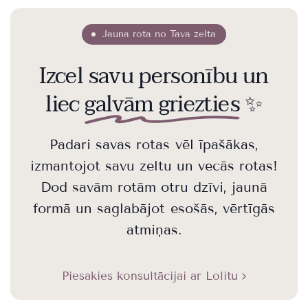
Jauna rota no Tava zelta
Izcel savu personību un
liec
galvām griezties
✨
Padari savas rotas vēl īpašākas,
izmantojot savu zeltu un vecās rotas!
Dod savām rotām otru dzīvi, jaunā
formā un saglabājot esošās, vērtīgās
atmiņas.
Piesakies konsultācijai ar Lolitu