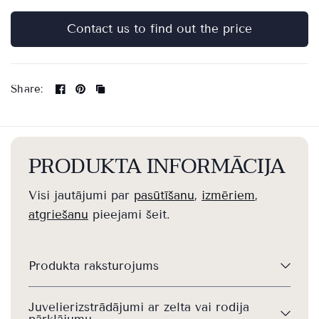
Contact us to find out the price
Share:
PRODUKTA INFORMĀCIJA
Visi jautājumi par
pasūtīšanu
,
izmēriem
,
atgriešanu
pieejami šeit.
Produkta raksturojums
Juvelierizstrādājumi ar zelta vai rodija