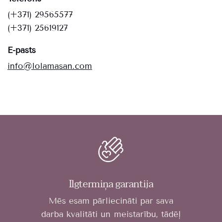
(+371) 29565577
(+371) 25619127
E-pasts
info@lolamasan.com
Ilgtermiņa garantija
Mēs esam pārliecināti par sava
darba kvalitāti un meistarību, tādēļ