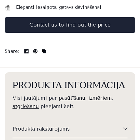
Eleganti iesaiņots, gatavs dāvināšanai
Contact us to find out the price
Share:
PRODUKTA INFORMĀCIJA
Visi jautājumi par
pasūtīšanu
,
izmēriem
,
atgriešanu
pieejami šeit.
Produkta raksturojums