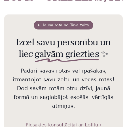
Jauna rota no Tava zelta
Izcel savu personību un
liec
galvām griezties
✨
Padari savas rotas vēl īpašākas,
izmantojot savu zeltu un vecās rotas!
Dod savām rotām otru dzīvi, jaunā
formā un saglabājot esošās, vērtīgās
atmiņas.
Piesakies konsultācijai ar Lolitu