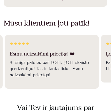
Mūsu klientiem ļoti patīk!
Esmu neizsakāmi priecīga! ❤️️
Ļo
Sirsnīgs paldies par ĻOTI, ĻOTI skaisto
Pa
gredzentiņu! Tas ir fantastisks! Esmu
Li
neizsakāmi priecīga!
Vai Tev ir
jautājums
par