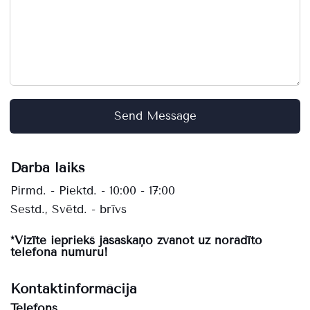
Send Message
Darba laiks
Pirmd. - Piektd. - 10:00 - 17:00
Sestd., Svētd. - brīvs
*Vizīte iepriekš jāsaskaņo zvanot uz norādīto
telefona numuru!
Kontaktinformācija
Telefons