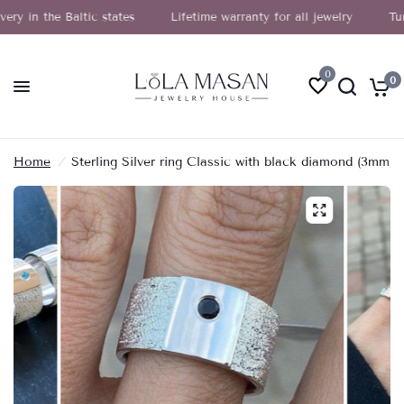
n the Baltic states
Lifetime warranty for all jewelry
Turn yo
0
0
Home
/
Sterling Silver ring Classic with black diamond (3mm)