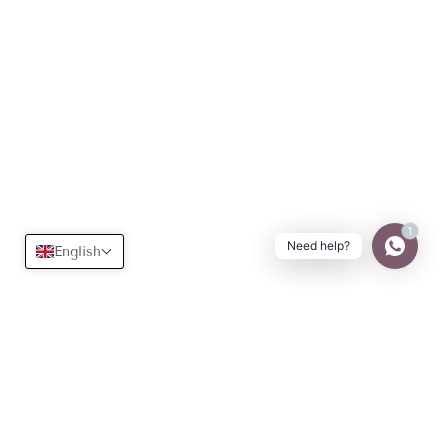
1
Need help?
English
Useful
Learn more