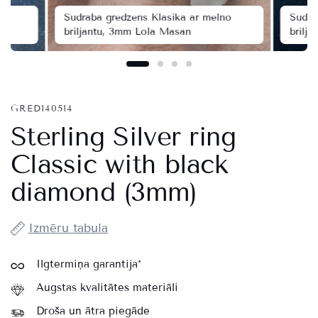
no
Sudraba gredzens Klasika ar melno
Sudra
briljantu, 3mm Lola Masan
brilj
GRED140514
Sterling Silver ring
Classic with black
diamond (3mm)
Izmēru tabula
Ilgtermiņa garantija*
Augstas kvalitātes materiāli
Droša un ātra piegāde